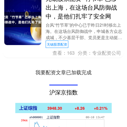
出上海，在这场台风防御战
中，是他们扎牢了安全网
台风“竹节草”的中心已于昨日21时移出上
海。在这场台风防御战中，申城各方众志
成城，不少基层干部、党员更是主动挺在
一线，扎牢防汛防台安全网。 提前深入
无锡股票配资
一线消除隐患....
查看：
163
分类：
专业配资公司
我要配资文章已加载完成
沪深京指数
上证综指
3948.30
+8.26
+0.21%