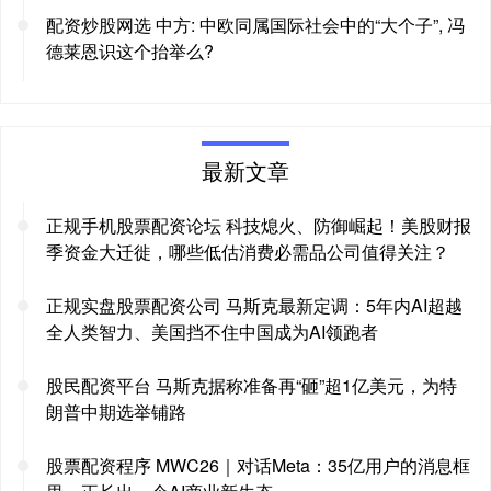
配资炒股网选 中方: 中欧同属国际社会中的“大个子”, 冯
德莱恩识这个抬举么?
最新文章
正规手机股票配资论坛 科技熄火、防御崛起！美股财报
季资金大迁徙，哪些低估消费必需品公司值得关注？
正规实盘股票配资公司 马斯克最新定调：5年内AI超越
全人类智力、美国挡不住中国成为AI领跑者
股民配资平台 马斯克据称准备再“砸”超1亿美元，为特
朗普中期选举铺路
股票配资程序 MWC26｜对话Meta：35亿用户的消息框